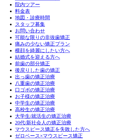
院内ツアー
料金表
地図・診療時間
スタッフ募集
お問い合わせ
可能な限りの非抜歯矯正
痛みの少ない矯正プラン
横顔を綺麗にしたい方へ
結婚式を迎える方へ
前歯の部分矯正
後戻りした歯の矯正
出っ歯の矯正治療
八重歯の矯正治療
口ゴボの矯正治療
お子様の矯正治療
中学生の矯正治療
高校生の矯正治療
大学生/就活生の矯正治療
20代/新社会人の矯正治療
マウスピース矯正を失敗した方へ
ゼロベース×マウスピース矯正