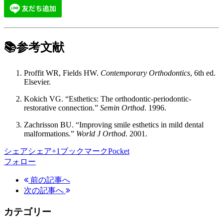
📚参考文献
Proffit WR, Fields HW.
Contemporary Orthodontics
, 6th ed.
Elsevier.
Kokich VG. “Esthetics: The orthodontic-periodontic-
restorative connection.”
Semin Orthod
. 1996.
Zachrisson BU. “Improving smile esthetics in mild dental
malformations.”
World J Orthod
. 2001.
シェア
シェア
+1
ブックマーク
Pocket
フォロー
前の記事へ
次の記事へ
カテゴリー