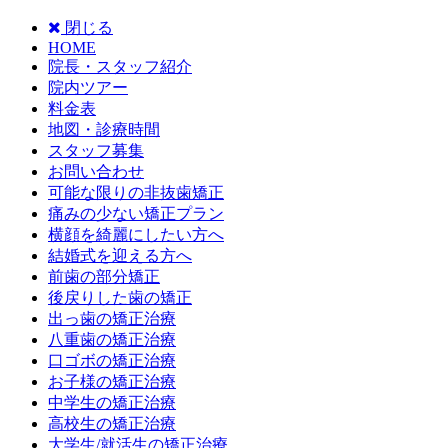
閉じる
HOME
院長・スタッフ紹介
院内ツアー
料金表
地図・診療時間
スタッフ募集
お問い合わせ
可能な限りの非抜歯矯正
痛みの少ない矯正プラン
横顔を綺麗にしたい方へ
結婚式を迎える方へ
前歯の部分矯正
後戻りした歯の矯正
出っ歯の矯正治療
八重歯の矯正治療
口ゴボの矯正治療
お子様の矯正治療
中学生の矯正治療
高校生の矯正治療
大学生/就活生の矯正治療