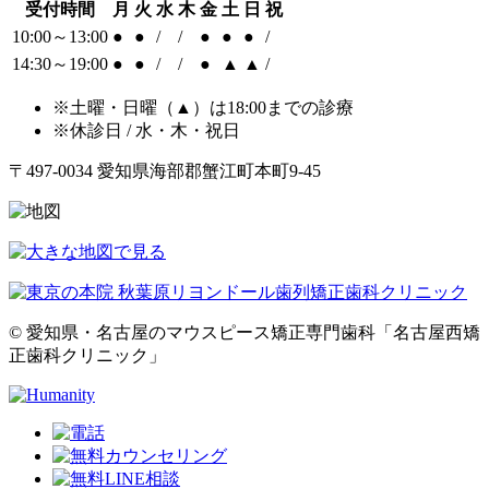
受付時間
月
火
水
木
金
土
日
祝
10:00～13:00
●
●
/
/
●
●
●
/
14:30～19:00
●
●
/
/
●
▲
▲
/
※土曜・日曜（▲）は18:00までの診療
※休診日 / 水・木・祝日
〒497-0034 愛知県海部郡蟹江町本町9-45
© 愛知県・名古屋のマウスピース矯正専門歯科「名古屋西矯
正歯科クリニック」