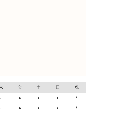
木
金
土
日
祝
/
●
●
●
/
/
●
▲
▲
/