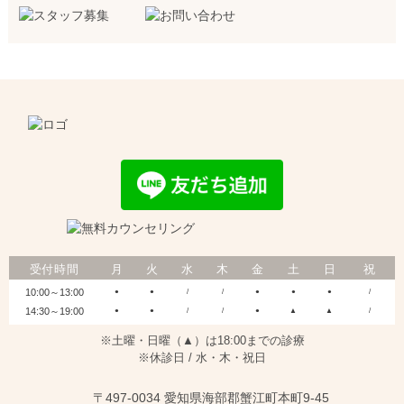
受付時間
月
火
水
木
金
土
日
祝
10:00～13:00
●
●
/
/
●
●
●
/
14:30～19:00
●
●
/
/
●
▲
▲
/
※土曜・日曜（▲）は18:00までの診療
※休診日 / 水・木・祝日
〒497-0034 愛知県海部郡蟹江町本町9-45